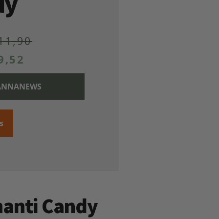
dy
11,90
9,52
 CANNANEWS
s
Shanti Candy