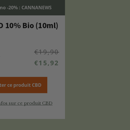
mo -20% : CANNANEWS
D 10% Bio (10ml)
€
19,90
%
€
15,92
ter ce produit CBD
nfos sur ce produit CBD