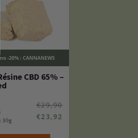
mo -20% : CANNANEWS
 Résine CBD 65% –
ed
€
29,90
%
€
23,92
: 10g