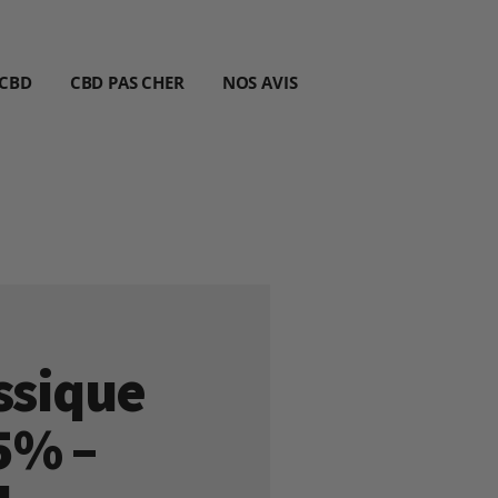
 CBD
CBD PAS CHER
NOS AVIS
ssique
5% –