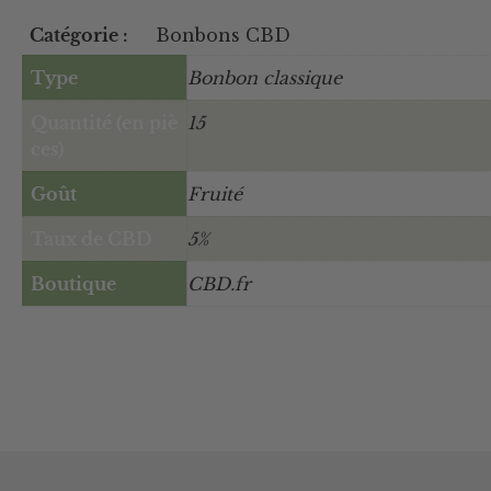
Catégorie :
Bonbons CBD
Type
Bonbon classique
Quantité (en piè
15
ces)
Goût
Fruité
Taux de CBD
5%
Boutique
CBD.fr