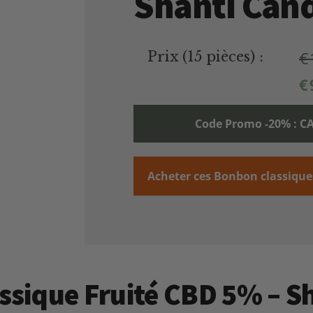
Shanti Can
€
Prix (15 pièces) :
€
Code Promo -20% :
Acheter ces Bonbon classique
assique Fruité CBD 5% – 