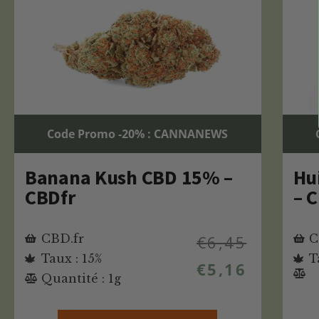
Code Promo -20% : CANNANEWS
Banana Kush CBD 15% –
Hu
CBDfr
– 
CBD.fr
€
6,45
C
Taux : 15%
T
€
5,16
Quantité : 1g