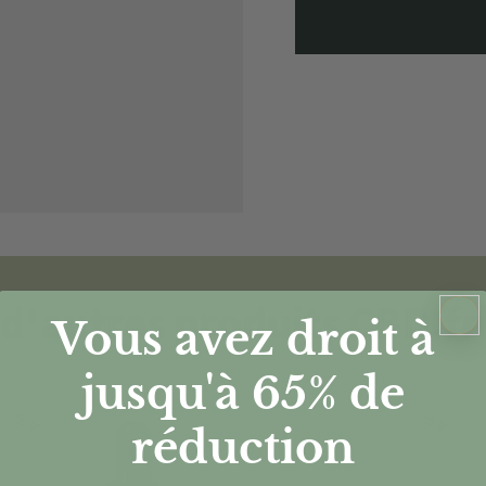
d'autres produits CBD.fr
Vous avez droit à
jusqu'à 65%
de
réduction