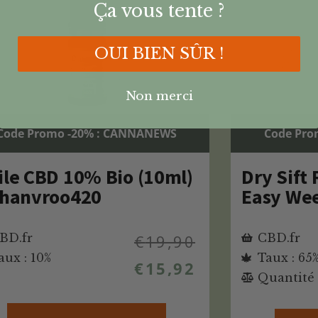
Ça vous tente ?
OUI BIEN SÛR !
Non merci
Code Promo -20% : CANNANEWS
Code Pro
ile CBD 10% Bio (10ml)
Dry Sift
Chanvroo420
Easy We
BD.fr
€
19,90
CBD.fr
aux : 10%
Taux : 65
€
15,92
Quantité 