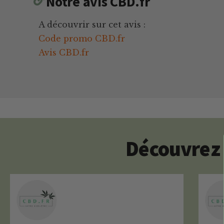
Notre avis CBD.fr
A découvrir sur cet avis :
Code promo CBD.fr
Avis CBD.fr
Découvrez 