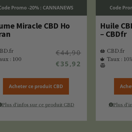
Code Promo -20% : CANNANEWS
Code Pro
ume Miracle CBD Ho
Huile CB
ran
– CBDfr
BD.fr
€
44,90
CBD.fr
aux : 100
Taux : 10
€
35,92
Acheter ce produit CBD
Ache
Plus d'infos sur ce produit CBD
Plus d'i