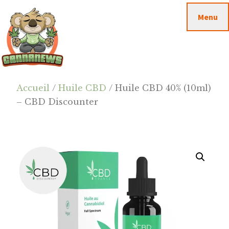
Passer
Passer
Skip
Menu
au
à
to
contenu
la
footer
principal
barre
latérale
principale
Cannanews.fr
Accueil
/
Huile CBD
/ Huile CBD 40% (10ml)
– CBD Discounter