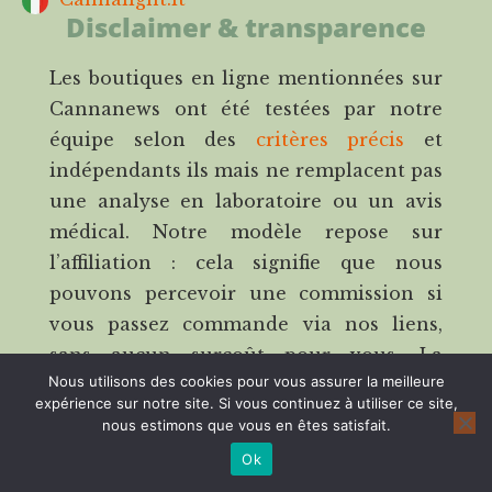
Disclaimer & transparence
Les boutiques en ligne mentionnées sur
Cannanews ont été testées par notre
équipe selon des
critères précis
et
indépendants ils mais ne remplacent pas
une analyse en laboratoire ou un avis
médical. Notre modèle repose sur
l’affiliation : cela signifie que nous
pouvons percevoir une commission si
vous passez commande via nos liens,
sans aucun surcoût pour vous. La
Nous utilisons des cookies pour vous assurer la meilleure
transparence fait partie intégrante de
expérience sur notre site. Si vous continuez à utiliser ce site,
notre engagement.
nous estimons que vous en êtes satisfait.
Avertissement médical
Ok