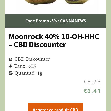
Code Promo -5% : CANNANEWS
Moonrock 40% 10-OH-HHC
– CBD Discounter
CBD Discounter
Taux : 40%
Quantité : 1g
€
6,75
€
6,41
Acheter ce produit CBD