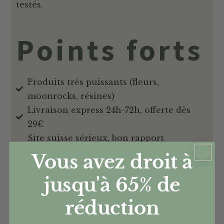
testés.
Points forts
Produits très puissants (fleurs,
moonrocks, résines)
Livraison express 24h-72h, offerte dès
29€
Site suisse sérieux, bon rapport
qualité/prix
Vous avez droit à
Points
jusqu'à 65%
de
faibles
réduction