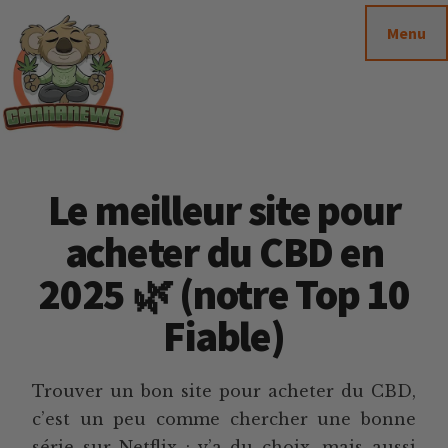
Passer
Passer
Skip
Menu
au
à
to
contenu
la
footer
principal
barre
latérale
principale
Cannanews.fr
Le meilleur site pour
acheter du CBD en
2025 🌿 (notre Top 10
Fiable)
Trouver un bon site pour acheter du CBD,
c’est un peu comme chercher une bonne
série sur Netflix : y’a du choix, mais aussi