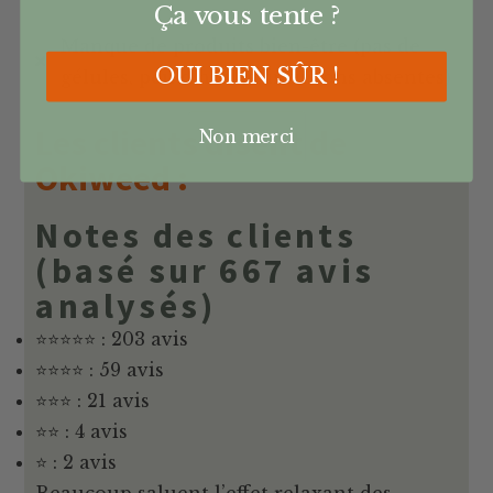
Ça vous tente ?
Manque de produits bien-être (pas de
OUI BIEN SÛR !
gélules, peu d’huiles, infusions absentes)
Les clients disent de
Non merci
Okiweed :
Notes des clients
(basé sur 667 avis
analysés)
⭐⭐⭐⭐⭐ : 203 avis
⭐⭐⭐⭐ : 59 avis
⭐⭐⭐ : 21 avis
⭐⭐ : 4 avis
⭐ : 2 avis
Beaucoup saluent l’effet relaxant des