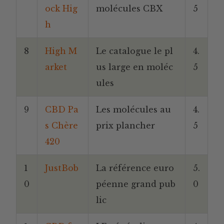
ock Hig
molécules CBX
5
h
8
High M
Le catalogue le pl
4.
arket
us large en moléc
5
ules
9
CBD Pa
Les molécules au
4.
s Chère
prix plancher
5
420
1
JustBob
La référence euro
5.
0
péenne grand pub
0
lic