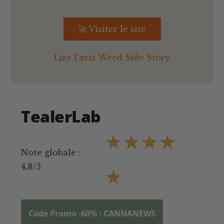
🚀 Visiter le site
Lire l’avis Weed Side Story
TealerLab
★
★
★
★
Note globale :
4,8/5
★
Code Promo -60% : CANNANEWS