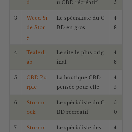
d
u CBD récréatif
5
3
Weed Si
Le spécialiste du C
4.
de Stor
BD en gros
8
y
4
TealerL
Le site le plus orig
4.
ab
inal
8
5
CBD Pu
La boutique CBD
4.
rple
pensée pour elle
5
6
Stormr
Le spécialiste du C
5.
ock
BD récréatif
0
7
Stormr
Le spécialiste des
4.