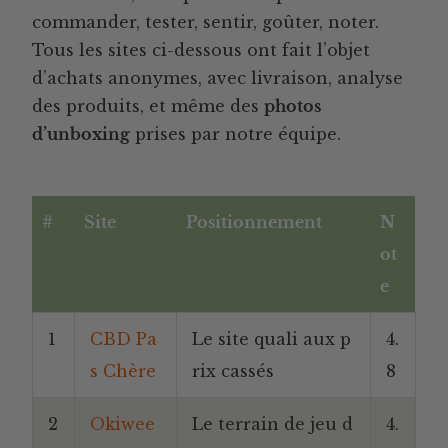
commander, tester, sentir, goûter, noter.
Tous les sites ci-dessous ont fait l’objet
d’achats anonymes, avec livraison, analyse
des produits, et même des
photos
d’unboxing
prises par notre équipe.
#
Site
Positionnement
N
ot
e
1
CBD Pa
Le site quali aux p
4.
s Chère
rix cassés
8
2
Okiwee
Le terrain de jeu d
4.