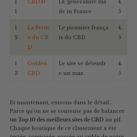
1
CBD.fr
LE généraliste ma
4.
1
de in France
5
1
La Ferm
Le pionnier frança
4.
2
e du CB
is du CBD
5
D
1
Golden
Le site se détendr
4.
3
CBD
e un max
5
Et maintenant, entrons dans le détail…
Parce qu’on ne se contente pas de balancer
un Top 10 des meilleurs sites de CBD
au pif.
Chaque boutique de ce classement a été
testée, comparée, passée au crible de notre