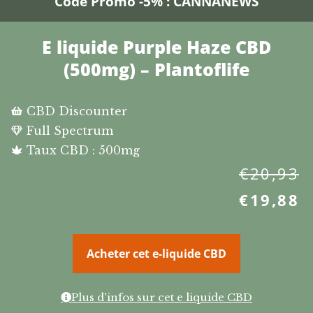
Code Promo -5% : CANNANEWS
E liquide Purple Haze CBD
(500mg) – Plantoflife
CBD Discounter
Full Spectrum
Taux CBD : 500mg
€
20,93
€
19,88
Acheter cet e-liquide CBD
Plus d'infos sur cet e liquide CBD