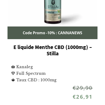
Code Promo -10% : CANNANEWS
E liquide Menthe CBD (1000mg) –
Stilla
Kanaleg
Full Spectrum
Taux CBD : 1000mg
€
29,90
€
26,91