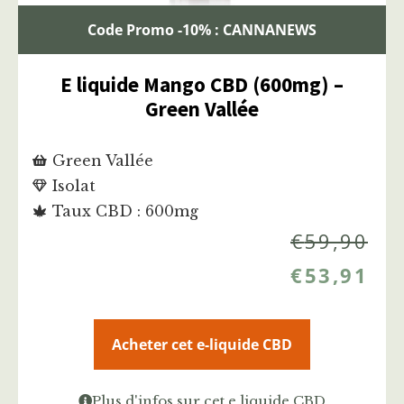
Code Promo -10% : CANNANEWS
E liquide Mango CBD (600mg) –
Green Vallée
Green Vallée
Isolat
Taux CBD : 600mg
€
59,90
€
53,91
Acheter cet e-liquide CBD
Plus d'infos sur cet e liquide CBD