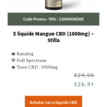
Code Promo -10% : CANNANEWS
E liquide Mangue CBD (1000mg) –
Stilla
Kanaleg
Full Spectrum
Taux CBD : 1000mg
€
29,90
€
26,91
Acheter cet e-liquide CBD