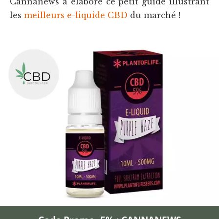
Cannanews a élaboré ce petit guide illustrant
les
meilleurs e-liquide CBD
du marché !