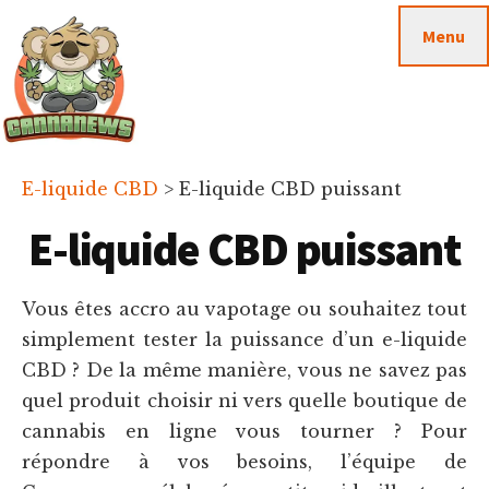
Passer
Passer
Skip
Menu
au
à
to
contenu
la
footer
principal
barre
latérale
principale
Cannanews.fr
E-liquide CBD
>
E-liquide CBD puissant
E-liquide CBD puissant
Vous êtes accro au vapotage ou souhaitez tout
simplement tester la puissance d’un e-liquide
CBD ? De la même manière, vous ne savez pas
quel produit choisir ni vers quelle boutique de
cannabis en ligne vous tourner ? Pour
répondre à vos besoins, l’équipe de