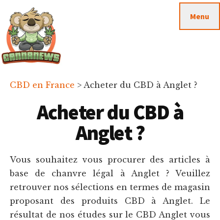
Passer
Passer
Skip
Menu
au
à
to
contenu
la
footer
principal
barre
latérale
principale
Cannanews.fr
CBD en France
>
Acheter du CBD à Anglet ?
Acheter du CBD à
Anglet ?
Vous souhaitez vous procurer des articles à
base de chanvre légal à Anglet ? Veuillez
retrouver nos sélections en termes de magasin
proposant des produits CBD à Anglet. Le
résultat de nos études sur le CBD Anglet vous