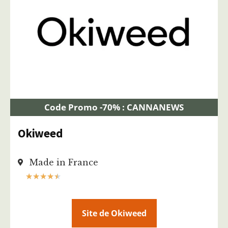
Code Promo -70% : CANNANEWS
Okiweed
Made in France
★
★
★
★
★
Site de Okiweed