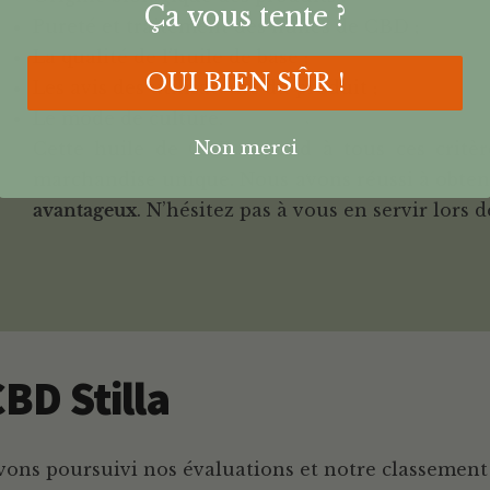
Ça vous tente ?
Pureté et traitement des huiles de CBD ;
La qualité de l’huile de base ;
OUI BIEN SÛR !
Les avis des utilisateurs du produit ;
Le mode de culture.
Non merci
Cette huile de CBD répond à tous ces critère
marchandise unique. Nous avons réussi à obte
avantageux
. N’hésitez pas à vous en servir lors 
CBD Stilla
 avons poursuivi nos évaluations et notre classemen