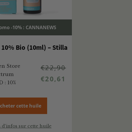
romo -10% : CANNANEWS
10% Bio (10ml) – Stilla
n Store
€
22,90
ctrum
€
20,61
 : 10%
cheter cette huile
 d'infos sur cette huile