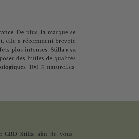
rance
. De plus, la marque se
et, elle a récemment breveté
ets plus intenses.
Stilla a su
oser des huiles de qualités
iologiques
, 100 % naturelles,
e CBD Stilla
afin de vous