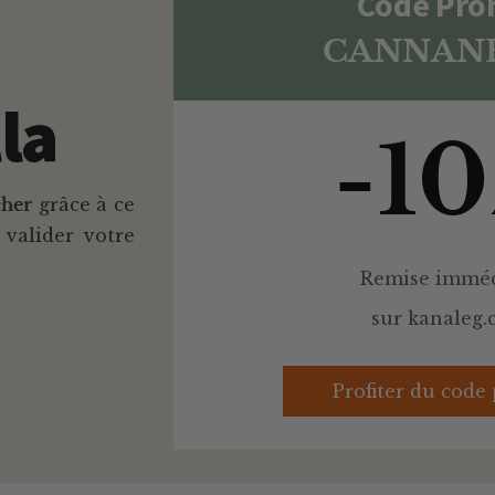
Code Pr
CANNAN
la
-1
her
grâce à ce
 valider votre
Remise imméd
sur kanaleg
Profiter du code