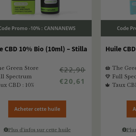
Code Promo -10% : CANNANEWS
Code P
e CBD 10% Bio (10ml) – Stilla
Huile CBD 
e Green Store
€
22,90
The Gree
ll Spectrum
Full Spe
€
20,61
ux CBD : 10%
Taux CBD
Acheter cette huile
A
Plus d'infos sur cette huile
Plus