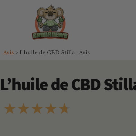
Passer
Passer
Skip
au
à
to
contenu
la
footer
principal
barre
latérale
principale
Cannanews.fr
Avis
>
L’huile de CBD Stilla : Avis
L’huile de CBD Stilla
★
★
★
★
★