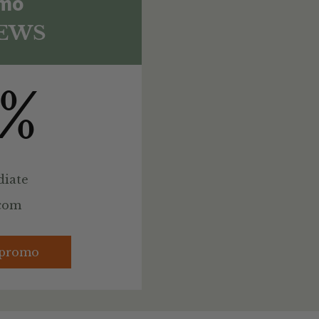
omo
EWS
0%
iate
.com
 promo