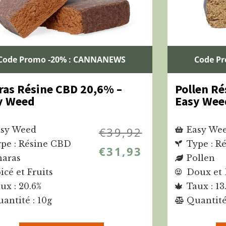
Code Promo -20% : CANNANEWS
Code P
ras Résine CBD 20,6% –
Pollen Ré
y Weed
Easy Wee
sy Weed
€
39,92
Easy We
pe : Résine CBD
Type : R
€
31,93
aras
Pollen
icé et Fruits
Doux et 
ux : 20.6%
Taux : 13
antité : 10g
Quantité