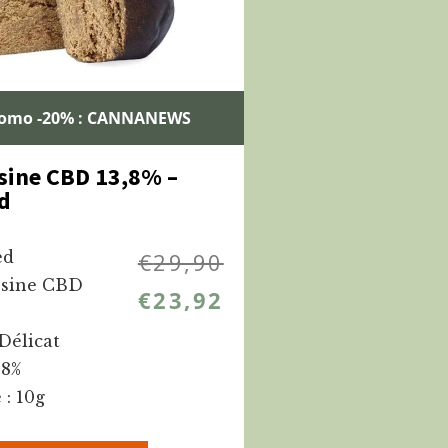
romo -20% : CANNANEWS
sine CBD 13,8% –
d
ed
€
29,90
ésine CBD
€
23,92
Délicat
.8%
 : 10g