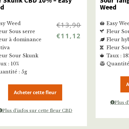
r Skunk CBD 10% – Easy
Sour Tan
ed
Weed
sy Weed
€
13,90
Easy We
eur Sous serre
Fleur So
€
11,12
eur à dominance
Fleur hy
tiva
Fleur So
eur Sour Skunk
Taux : 18
ux : 10%
Quantité
antité : 5g
A
Acheter cette fleur
Plus d
Plus d'infos sur cette fleur CBD