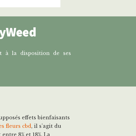
asyWeed
t à la disposition de ses
pposés effets bienfaisants
s fleurs cbd
, il s’agit du
entre 8% et 18%. La