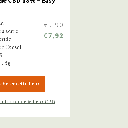
gie CBD 18% – Easy
ed
€
9,90
us serre
€
7,92
bride
ur Diesel
%
 : 5g
cheter cette fleur
'infos sur cette fleur CBD