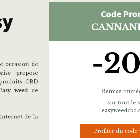
Code Pr
sy
CANNAN
-2
ne occasion de
prise propose
produits CBD
asy weed
de
Remise imméd
sur tout le s
easyweedcbd
 internet de la
Profiter du code