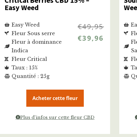
Critical Berries CBD 15% –
Sou
Easy Weed
We
Easy Weed
€
49,95
Ea
Fleur Sous serre
Fl
€
39,96
Fleur à dominance
Fl
Indica
Sa
Fleur Critical
Fl
Taux : 15%
Ta
Quantité : 25g
Qu
Acheter cette fleur
Plus d'infos sur cette fleur CBD