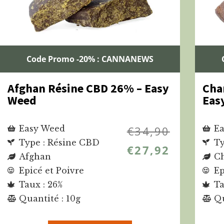
Code Promo -20% : CANNANEWS
Afghan Résine CBD 26% – Easy
Cha
Weed
Eas
Easy Weed
€
34,90
Ea
Type : Résine CBD
Ty
€
27,92
Afghan
Ch
Epicé et Poivre
Ep
Taux : 26%
Ta
Quantité : 10g
Qu