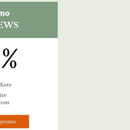
omo
EWS
0%
iate
ite
.com
 promo